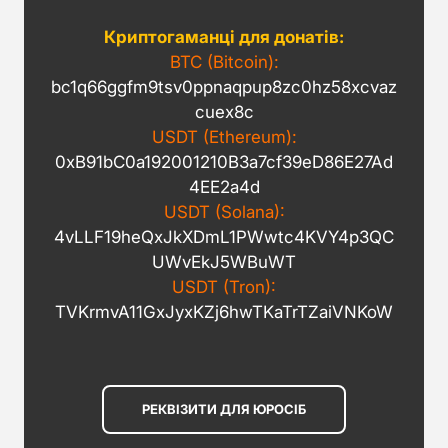
Криптогаманці для донатів:
BTC (Bitcoin):
bc1q66ggfm9tsv0ppnaqpup8zc0hz58xcvaz
cuex8c
USDT (Ethereum):
0xB91bC0a192001210B3a7cf39eD86E27Ad
4EE2a4d
USDT (Solana):
4vLLF19heQxJkXDmL1PWwtc4KVY4p3QC
UWvEkJ5WBuWT
USDT (Tron):
TVKrmvA11GxJyxKZj6hwTKaTrTZaiVNKoW
РЕКВІЗИТИ ДЛЯ ЮРОСІБ