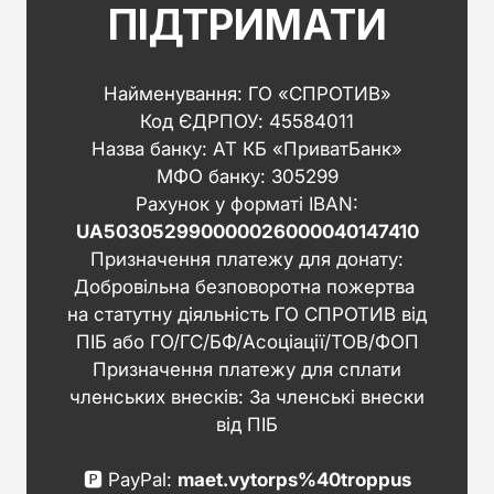
ПІДТРИМАТИ
Найменування: ГО «СПРОТИВ»
Код ЄДРПОУ: 45584011
Назва банку: АТ КБ «ПриватБанк»
МФО банку: 305299
Рахунок у форматі IBAN:
UA503052990000026000040147410
Призначення платежу для донату:
Добровільна безповоротна пожертва
на статутну діяльність ГО СПРОТИВ від
ПІБ або ГО/ГС/БФ/Асоціації/ТОВ/ФОП
Призначення платежу для сплати
членських внесків: За членські внески
від ПІБ
🅿️ PayPal:
maet.vytorps%40troppus